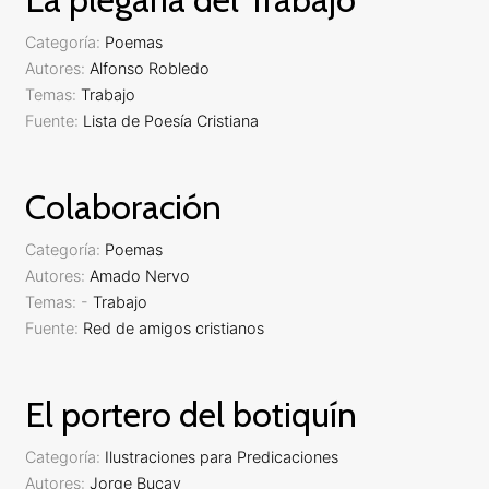
Categoría:
Poemas
Autores:
Alfonso Robledo
Temas:
Trabajo
Fuente:
Lista de Poesía Cristiana
Colaboración
Categoría:
Poemas
Autores:
Amado Nervo
Temas:
-
Trabajo
Fuente:
Red de amigos cristianos
El portero del botiquín
Categoría:
Ilustraciones para Predicaciones
Autores:
Jorge Bucay