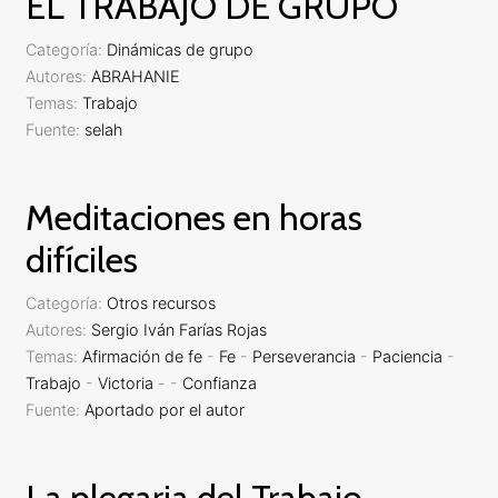
EL TRABAJO DE GRUPO
Categoría:
Dinámicas de grupo
Autores:
ABRAHANIE
Temas:
Trabajo
Fuente:
selah
Meditaciones en horas
difíciles
Categoría:
Otros recursos
Autores:
Sergio Iván Farías Rojas
Temas:
Afirmación de fe
-
Fe
-
Perseverancia
-
Paciencia
-
Trabajo
-
Victoria
-
-
Confianza
Fuente:
Aportado por el autor
La plegaria del Trabajo