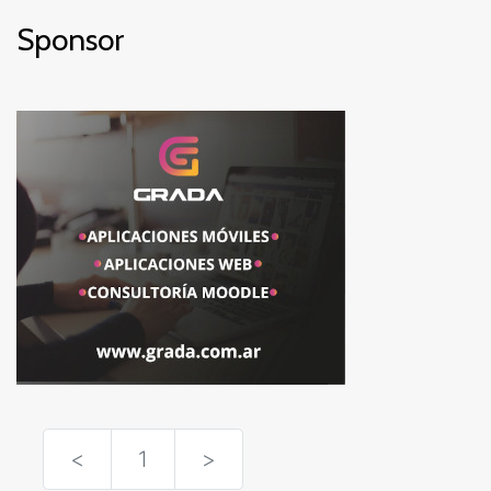
Sponsor
<
1
>