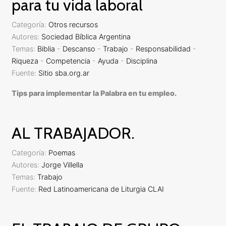
para tu vida laboral
Categoría:
Otros recursos
Autores:
Sociedad Bíblica Argentina
Temas:
Biblia
-
Descanso
-
Trabajo
-
Responsabilidad
-
Riqueza
-
Competencia
-
Ayuda
-
Disciplina
Fuente:
Sitio sba.org.ar
Tips para implementar la Palabra en tu empleo.
AL TRABAJADOR.
Categoría:
Poemas
Autores:
Jorge Villella
Temas:
Trabajo
Fuente:
Red Latinoamericana de Liturgia CLAI